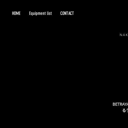
HOME
Equipment list
CONTACT
NA
BETR