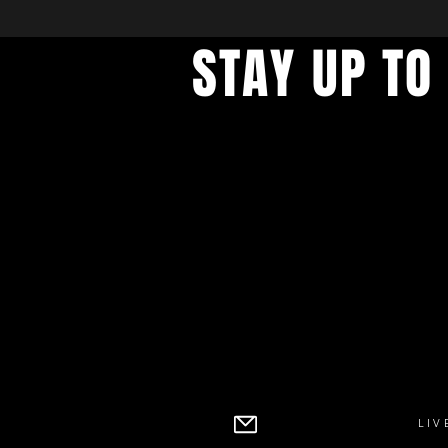
STAY UP TO
With all the latest concerts an
up to get our newsletter
LIV