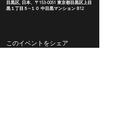
目黒区, 日本、〒153-0051 東京都目黒区上目
黒１丁目５−１０ 中目黒マンション B12
このイベントをシェア
STAY UP TO DATE
With all the latest concerts
and events. Sign up to get
our newsletter