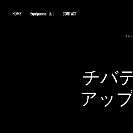
HOME
Equipment list
CONTACT
NA
チバ
アップ★