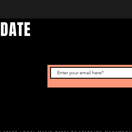
 DATE
d events. Sign