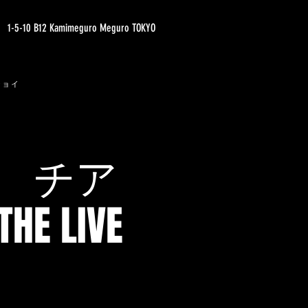
1-5-10 B12 Kamimeguro Meguro TOKYO
ジョイ
 チア
 LIVE