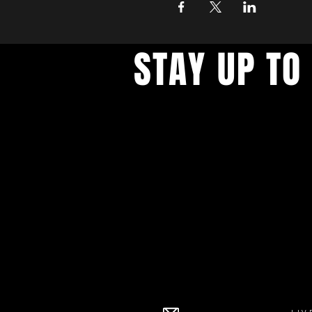
STAY UP TO
With all the latest concerts an
up to get our newsletter