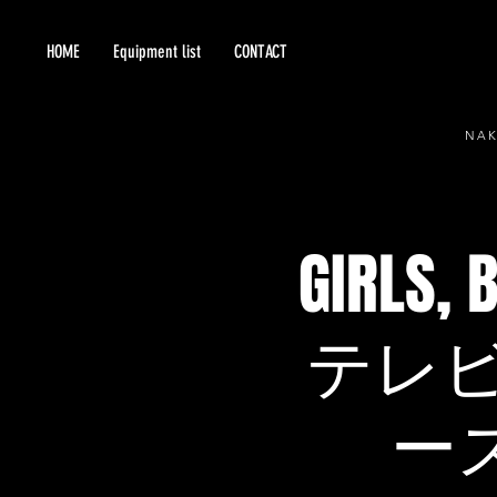
HOME
Equipment list
CONTACT
NA
GIRLS,
テレ
ーズ