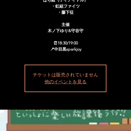
ばら組（ゲイアイドル）
・虹組ファイツ
・藤下征
主催
木ノ下ゆり&守谷守
⏰18:30/19:00
チケットは販売されていません
他のイベントを見る