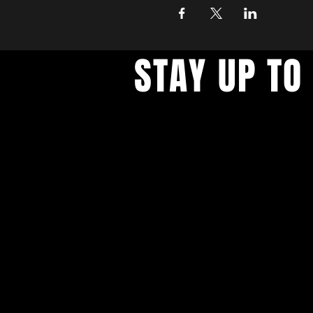
STAY UP TO
With all the latest concerts an
up to get our newsletter