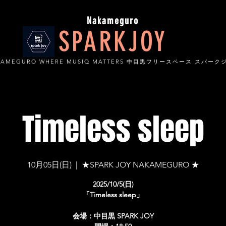
Nakameguro
SPARKJOY
KAMEGURO WHERE MUSIQ MATTERS 中目黒フリースペース スパーク
Timeless sleep
10月05日(日)
  |  
★SPARK JOY NAKAMEGURO ★
2025/10/5(日)
「Timeless sleep」
会場：中目黒 SPARK JOY