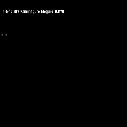
1-5-10 B12 Kamimeguro Meguro TOKYO
ジョイ