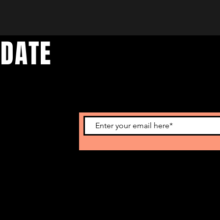
 DATE
d events. Sign